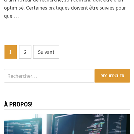
optimisé. Certaines pratiques doivent être suivies pour
que …
Pagination
1
2
Suivant
des
publications
Rechercher :
À PROPOS!