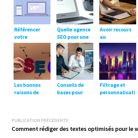
Référencer
Quelle agence
Avoir recours
votre
SEO pour une
au
entreprise sur
bonne
référencement
internet, une
visibilité
, pour quelles
bonne
digitale de
raisons ?
stratégie
votre marque?
marketing
Les bonnes
Conseils de
Filtrage et
raisons de
bases pour
personnalisati
faire appel a
debuter le
on des
une agence
referencement
résultats
SEO
SEO
Google : vers
Navigation
Publication
PUBLICATION PRÉCÉDENTE
une vision
précédente :
Comment rédiger des textes optimisés pour le 
tunnelisée de
de
l’information