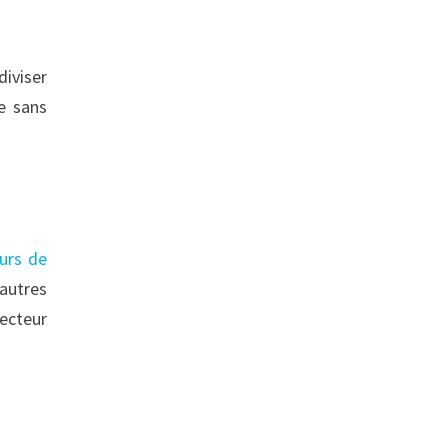
diviser
te sans
urs de
’autres
lecteur