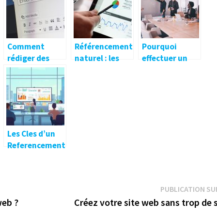
Comment
Référencement
Pourquoi
rédiger des
naturel : les
effectuer un
textes
principaux
audit SEO ?
optimisés pour
objectifs de
le web ?
cette méthode
Les Cles d’un
Referencement
Efficace : De
Debutant a
Expert en
PUBLICATION SU
Marketing
web ?
Créez votre site web sans trop de 
Digital